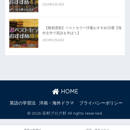
2019年2月18日
【難易度順】ベストセラー洋書おすすめ10選【海
外文学で英語を学ぼう】
2019年2月24日
HOME
英語の学習法
洋画・海外ドラマ
プライバシーポリシー
© 2026 谷村ブログ村 All rights reserved.