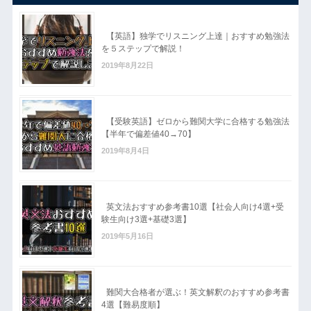
【英語】独学でリスニング上達｜おすすめ勉強法
を５ステップで解説！
2019年8月22日
【受験英語】ゼロから難関大学に合格する勉強法
【半年で偏差値40→70】
2019年8月4日
英文法おすすめ参考書10選【社会人向け4選+受
験生向け3選+基礎3選】
2019年5月16日
難関大合格者が選ぶ！英文解釈のおすすめ参考書
4選【難易度順】