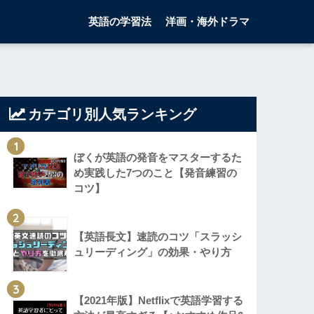
英語の学習法
洋画・海外ドラマ
カテゴリ別人気ランキング
1
ぼくが英語の発音をマスターするた
め実践した7つのこと【発音練習の
コツ】
2
【英語長文】速読のコツ「スラッシ
ュリーディング」の効果・やり方
3
【2021年版】Netflixで英語学習する