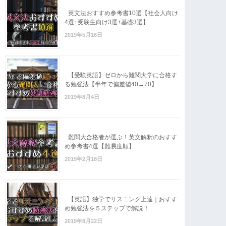
英文法おすすめ参考書10選【社会人向け
4選+受験生向け3選+基礎3選】
2019年5月16日
【受験英語】ゼロから難関大学に合格す
る勉強法【半年で偏差値40→70】
2019年8月4日
難関大合格者が選ぶ！英文解釈のおすす
め参考書4選【難易度順】
2019年2月18日
【英語】独学でリスニング上達｜おすす
め勉強法を５ステップで解説！
2019年8月22日