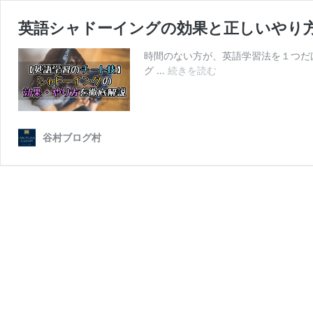
英語シャドーイングの効果と正しいやり方【
時間のない方が、英語学習法を１つだ
英
グ …
続きを読む
語
シ
ャ
ド
谷村ブログ村
ー
イ
ン
グ
の
効
果
と
正
し
い
や